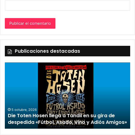
Publicaciones destacadas
2 octubre, 2026
“TIRRIA” lle
, 2026
n Hosen llega a Tandil en su gira de
encabezado
da «Fútbol, Asado, Vino y Adiós Amigos»
Stefani