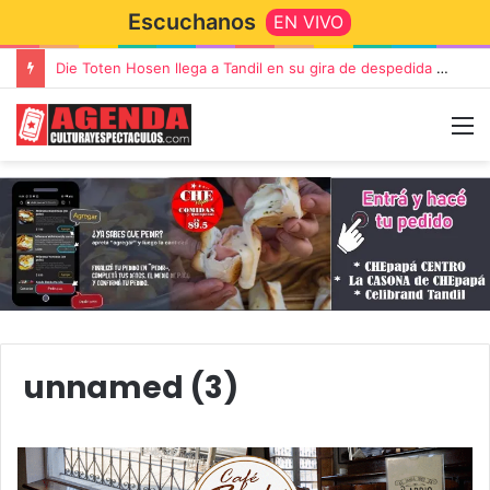
Escuchanos
EN VIVO
Die Toten Hosen llega a Tandil en su gira de despedida «Fútbol, Asado, Vino y Adiós Amigos»
unnamed (3)