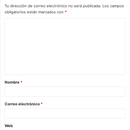
Tu dirección de correo electrónico no será publicada.
Los campos
obligatorios están marcados con
*
C
o
m
e
n
t
a
Nombre
*
r
i
o
Correo electrónico
*
*
Web