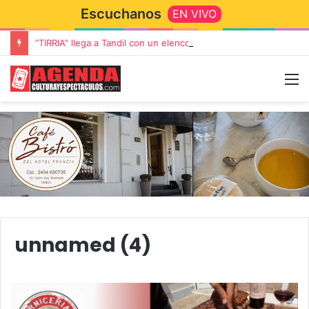
Escuchanos
EN VIVO
“TIRRIA” llega a Tandil con un elenco de lujo encabezado por Capusotto, Spregelburd y Stefani
unnamed (4)