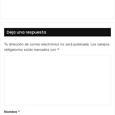
Deja una respuesta
Tu dirección de correo electrónico no será publicada.
Los campos
obligatorios están marcados con
*
C
o
m
e
n
t
a
Nombre
*
r