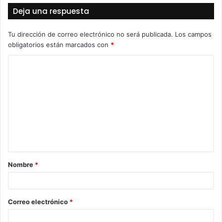
Deja una respuesta
Tu dirección de correo electrónico no será publicada.
Los campos
obligatorios están marcados con
*
C
o
m
e
n
t
a
Nombre
*
r
i
o
Correo electrónico
*
*