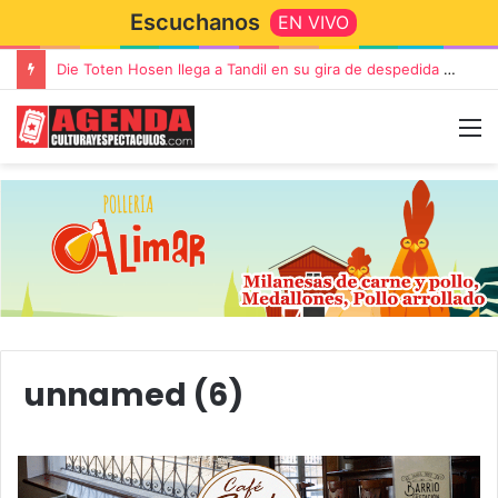
Escuchanos
EN VIVO
Die Toten Hosen llega a Tandil en su gira de despedida «Fútbol, Asado, Vino y Adiós Amigos»
unnamed (6)