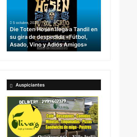
5 octubre, 2026
Die Toten Hosen llega a Tandil en
su gira de despedida «Fútbol,
Asado, Vino y Adiós Amigos»
Auspiciantes