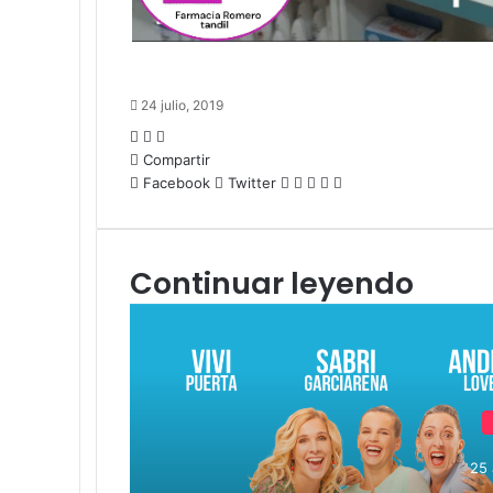
24 julio, 2019
Facebook
Twitter
LinkedIn
Compartir
LinkedIn
Pinterest
WhatsApp
Compartir
Imprimir
Facebook
Twitter
por
correo
electrónico
Continuar leyendo
25 