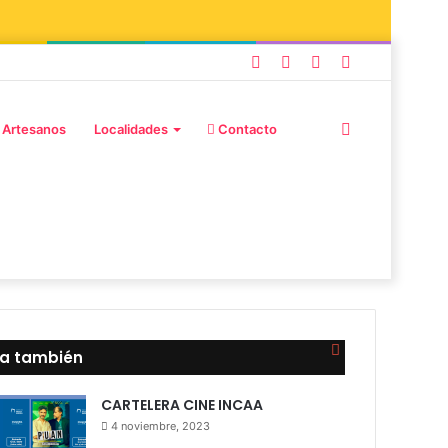
Facebook
Instagram
Publicación
Barra
al
lateral
Buscar
 Artesanos
Localidades
Contacto
azar
por
Cerrar
ra también
CARTELERA CINE INCAA
4 noviembre, 2023