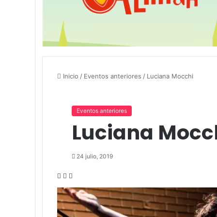
Inicio
/
Eventos anteriores
/
Luciana Mocchi
Eventos anteriores
Luciana Mocc
24 julio, 2019
Facebook
Twitter
LinkedIn