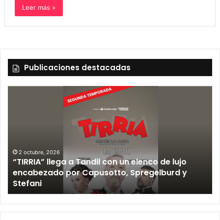
Leer más »
Publicaciones destacadas
2 octubre, 2026
“TIRRIA” llega a Tandil con un elenco de lujo
encabezado por Capusotto, Spregelburd y
»
Stefani