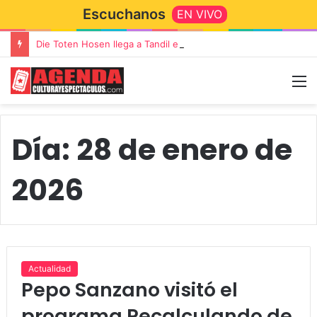
Escuchanos
EN VIVO
Die Toten Hosen llega a Tandil en su gira de despedida «Fútbol, Asado, Vino y Adiós Amigos»
Día:
28 de enero de
2026
Actualidad
Pepo Sanzano visitó el
programa Recalculando de