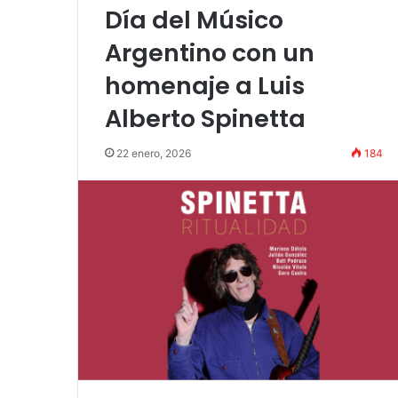
«Por el placer de volver a verla»
funci
Día del Músico
Argentino con un
homenaje a Luis
Alberto Spinetta
22 enero, 2026
184