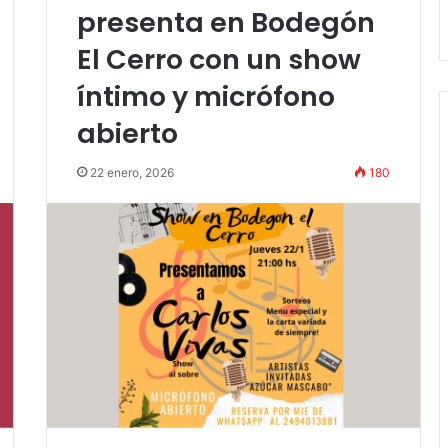
ones en Tandil
Amigos»
presenta en Bodegón
El Cerro con un show
íntimo y micrófono
abierto
22 enero, 2026
180