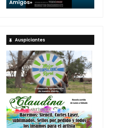
Stefani
en
Auspiciantes