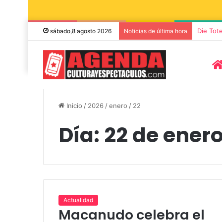
Die Tot
sábado,8 agosto 2026
Noticias de última hora
Inicio
/
2026
/
enero
/
22
Día:
22 de ener
8 agosto, 2026
7 novi
Miguel Ángel Solá y Mercedes
Sonar
Actualidad
Macanudo celebra el
Funes llegan a Azul con la obra
conci