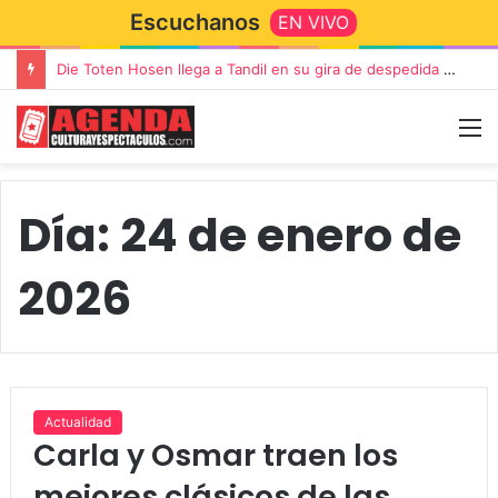
Escuchanos
EN VIVO
“TIRRIA” llega a Tandil con un elenco de lujo encabezado por Capusotto, Spregelburd y Stefani
Día:
24 de enero de
2026
Actualidad
Carla y Osmar traen los
mejores clásicos de las