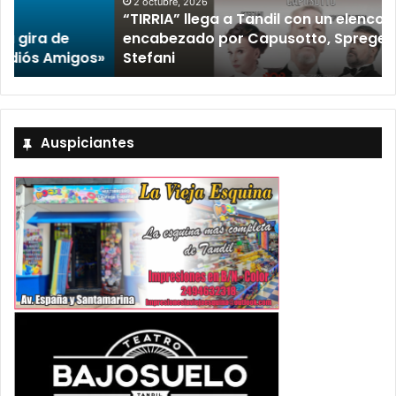
2 octubre, 2026
“TIRRIA” llega a Tandil con un elenco de lujo
encabezado por Capusotto, Spregelburd y
»
Stefani
Auspiciantes