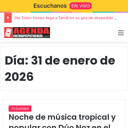
Escuchanos
EN VIVO
Die Toten Hosen llega a Tandil en su gira de despedida «Fútbol, Asado, Vino y Adiós Amigos»
Día:
31 de enero de
2026
Actualidad
Noche de música tropical y
popular con Dúo Noz en el