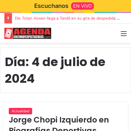
Escuchanos
EN VIVO
Die Toten Hosen llega a Tandil en su gira de despedida «Fútbol, Asado, Vino y Adiós Amigos»
Día:
4 de julio de
2024
Actualidad
Jorge Chopi Izquierdo en
Biografías Deportivas