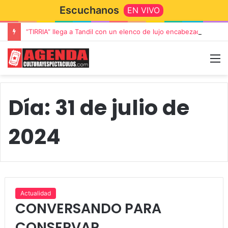
Escuchanos
EN VIVO
“TIRRIA” llega a Tandil con un elenco de lujo encabezado por Capusotto, Spregelburd y Stefani
Día:
31 de julio de
2024
Actualidad
CONVERSANDO PARA
CONSERVAR