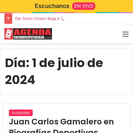
Escuchanos
EN VIVO
Die Toten Hosen llega a Tandil en su gira de despedida «Fútbol, Asado, Vino y Adiós Amigos»
Día:
1 de julio de
2024
Actualidad
Juan Carlos Gamalero en
Biografías Deportivas