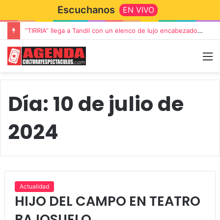
Escuchanos
EN VIVO
“TIRRIA” llega a Tandil con un elenco de lujo encabezado por Capusotto, Spregelburd y Stefani
Día:
10 de julio de
2024
Actualidad
HIJO DEL CAMPO EN TEATRO
BAJOSUELO