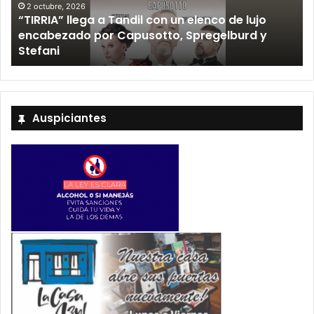
2 octubre, 2026
“TIRRIA” llega a Tandil con un elenco de lujo
encabezado por Capusotto, Spregelburd y
»
Stefani
Auspiciantes