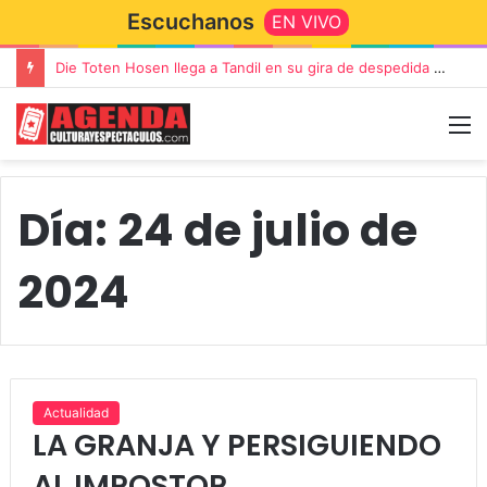
Escuchanos
EN VIVO
“TIRRIA” llega a Tandil con un elenco de lujo encabezado por Capusotto, Spregelburd y Stefani
Día:
24 de julio de
2024
Actualidad
LA GRANJA Y PERSIGUIENDO
AL IMPOSTOR