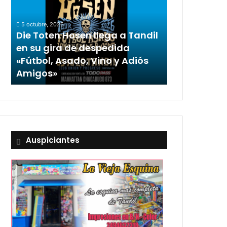
5 octubre, 2026
Die Toten Hosen llega a Tandil
en su gira de despedida
«Fútbol, Asado, Vino y Adiós
Amigos»
Auspiciantes