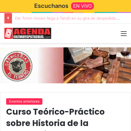
Escuchanos
EN VIVO
“TIRRIA” llega a Tandil con un elenco de lujo encabezado por Capusotto, Spregelburd y Stefani
Eventos anteriores
Curso Teórico-Práctico
sobre Historia de la